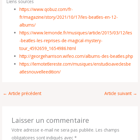
Liens sources
https://www.qobuz.com/fr-
fr/magazine/story/2021/10/17/les-beatles-en-12-
albums/
https://www.lemonde.fr/musiques/article/2015/03/12/les
-beatles-les-reprises-de-magical-mystery-
tour_4592659_1654986.html
http://georgeharrison.wifeo.com/albums-des-beatles.php
https://lemotetlereste.com/musiques/enstudioaveclesbe
atlesnouvelleedition/
←
Article précédent
Article suivant
→
Laisser un commentaire
Votre adresse e-mail ne sera pas publiée.
Les champs
obligatoires sont indiqués avec
*