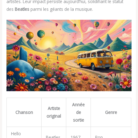
artistes. Leur impact persiste aujourd’hui, solidifiant le statut
des
Beatles
parmi les géants de la musique.
Année
Artiste
Chanson
de
Genre
original
sortie
Hello
Beatles
1967
Pop