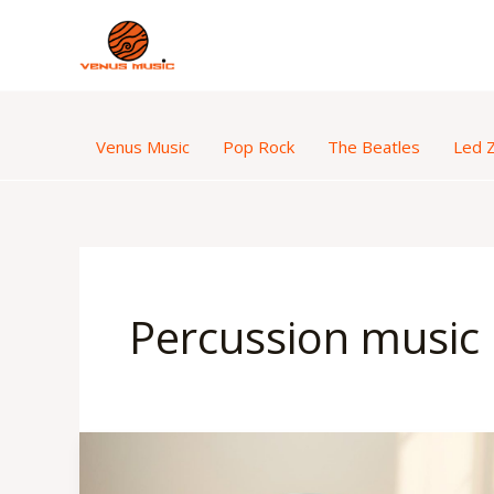
Aller
au
contenu
Venus Music
Pop Rock
The Beatles
Led 
Percussion music