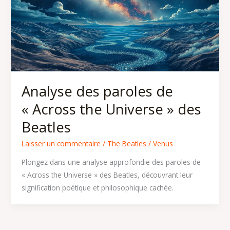
Analyse des paroles de
« Across the Universe » des
Beatles
Laisser un commentaire
/
The Beatles
/
Venus
Plongez dans une analyse approfondie des paroles de
« Across the Universe » des Beatles, découvrant leur
signification poétique et philosophique cachée.